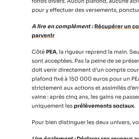
fonds divers. Aucun plafond, aucune acro
pour y effectuer des versements, ponctue
A lire en complément :
Récupérer un com
parvenir
Côté
PEA
, la rigueur reprend la main. S
sont acceptées. Pas la peine de se prés
doit venir directement d’un compte cour
plafond fixé à 150 000 euros pour un PEA 
strictement aux actions et assimilés d’en
vaine : après cinq ans, les gains ne passen
uniquement les
prélèvements sociaux
.
Pour bien distinguer les deux univers, voic
Lire également :
Déclarer ses revenus a